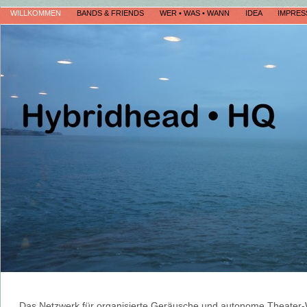
WILLKOMMEN
BANDS & FRIENDS
WER • WAS • WANN
IDEA
IMPRE
Das Netzwerk für organisierte Geräusche und autonome Theater-